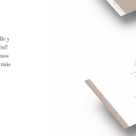
lle y
ón!!
emos
o más