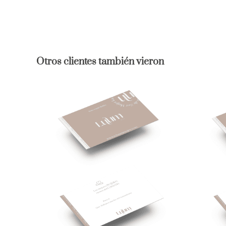
Otros clientes también vieron
AÑADIR AL CARRITO
/
VISTA
AÑAD
RÁPIDA