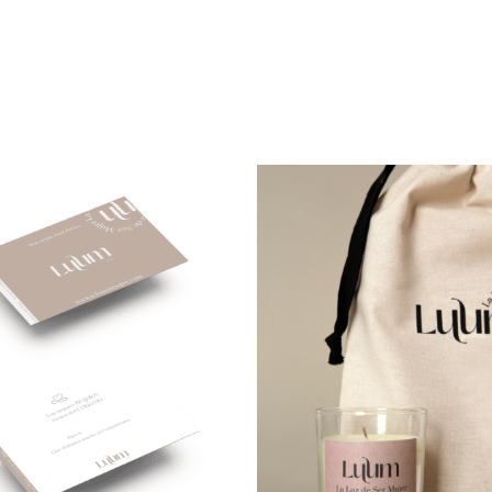
IR AL CARRITO
/
VISTA
AÑADIR AL CARRITO
/
RÁPIDA
RÁPIDA