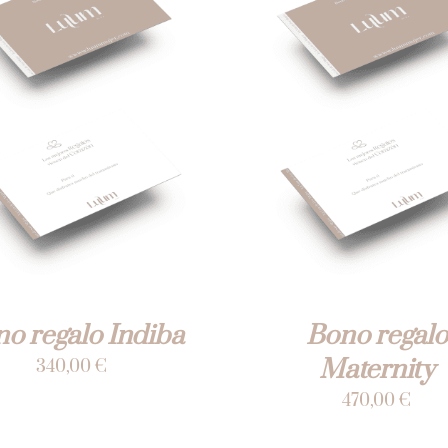
IR AL CARRITO
/
VISTA
AÑADIR AL CARRITO
/
RÁPIDA
RÁPIDA
o regalo Indiba
Bono regalo
Maternity
340,00
€
470,00
€