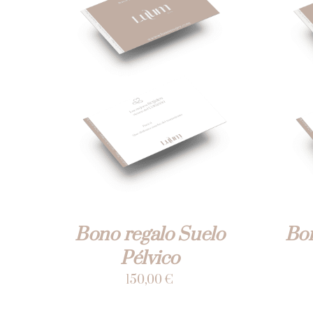
AÑADIR AL CARRITO
/
VISTA
AÑAD
RÁPIDA
Bono regalo Suelo
Bon
Pélvico
150,00
€