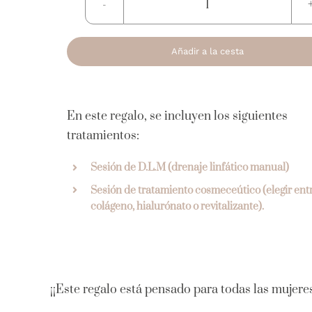
Bono
regalo
Mujer
Añadir a la cesta
cantidad
En este regalo, se incluyen los siguientes
tratamientos:
Sesión de D.L.M (drenaje linfático manual)
Sesión de tratamiento cosmeceútico (elegir ent
colágeno, hialurónato o revitalizante).
¡¡Este regalo está pensado para todas las mujeres