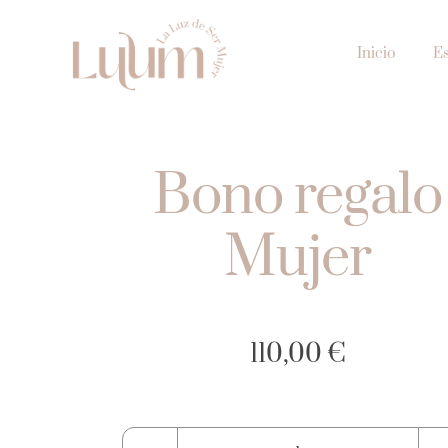
Skip
to
Inicio
E
content
Bono regalo
Mujer
110,00
€