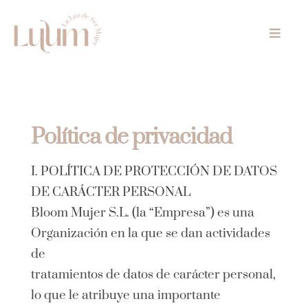
Skip
to
Toggle
content
Naviga
Inicio
Especialidades
Política de privacidad
UNA
I. POLÍTICA DE PROTECCIÓN DE DATOS
DE CARÁCTER PERSONAL
Tarifas
Bloom Mujer S.L. (la “Empresa”) es una
Organización en la que se dan actividades
Conócenos
de
tratamientos de datos de carácter personal,
Regala
lo que le atribuye una importante