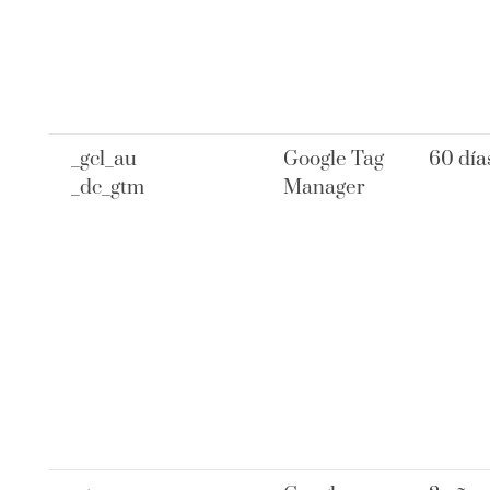
_gcl_au
Google Tag
60 día
_dc_gtm
Manager