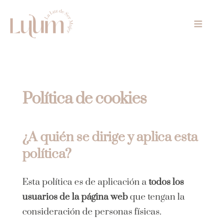
Skip
to
Toggle
content
Naviga
Inicio
Especialidades
Política de cookies
UNA
¿A quién se dirige y aplica esta
Tarifas
política?
Conócenos
Esta política es de aplicación a
todos los
usuarios de la página web
que tengan la
Regala
consideración de personas físicas.