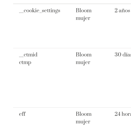
__cookie_settings
Bloom
2 años
mujer
__ctmid
Bloom
30 día
ctmp
mujer
eff
Bloom
24 hor
mujer