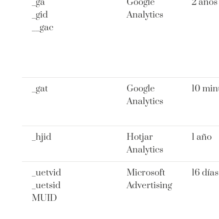
_ga
Google
2 años
_gid
Analytics
__gac
_gat
Google
10 min
Analytics
_hjid
Hotjar
1 año
Analytics
_uetvid
Microsoft
16 días
_uetsid
Advertising
MUID