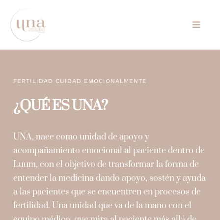
Skip
to
Toggle
content
Naviga
Inicio
FERTILIDAD CUIDAD EMOCIONALMENTE
Especialidades
¿QUÉ ES UNA?
UNA
UNA, nace como unidad de apoyo y
Tarifas
acompañamiento emocional al paciente dentro de
Luum, con el objetivo de transformar la forma de
Conócenos
entender la medicina dando apoyo, sostén y ayuda
a las pacientes que se encuentren en procesos de
Regala
fertilidad. Una unidad que va de la mano con el
equipo médico, que mira al paciente más allá de