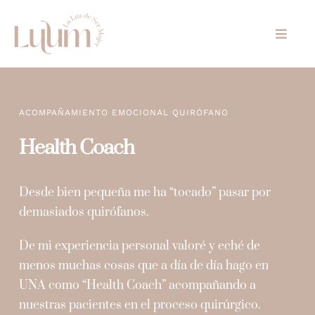
Skip
to
Toggle
content
Naviga
Inicio
ACOMPAÑAMIENTO EMOCIONAL QUIRÓFANO
Especialidades
Health Coach
UNA
Desde bien pequeña me ha “tocado” pasar por
Tarifas
demasiados quirófanos.
Conócenos
De mi experiencia personal valoré y eché de
menos muchas cosas que a día de día hago en
Regala
UNA como “Health Coach” acompañando a
nuestras pacientes en el proceso quirúrgico.