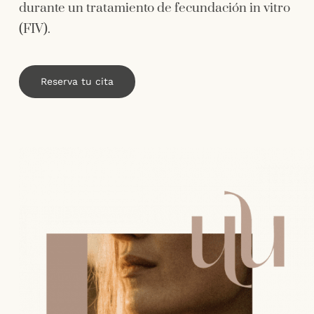
durante un tratamiento de fecundación in vitro
Contacto
(FIV).
Reserva tu cita