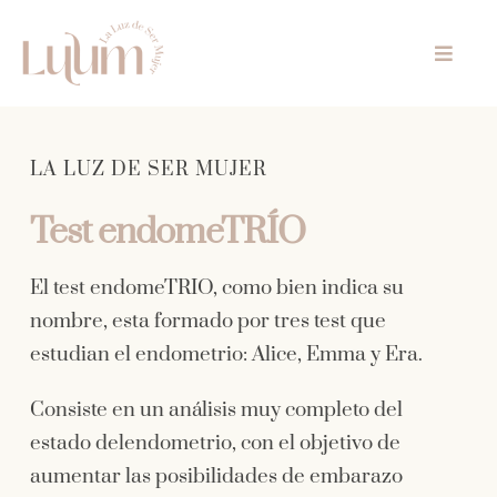
Skip
to
Toggle
content
Naviga
Inicio
LA LUZ DE SER MUJER
Especialidades
Test endomeTRÍO
UNA
El test endomeTRIO, como bien indica su
Tarifas
nombre, esta formado por tres test que
estudian el endometrio: Alice, Emma y Era.
Conócenos
Consiste en un análisis muy completo del
estado delendometrio, con el objetivo de
Regala
aumentar las posibilidades de embarazo